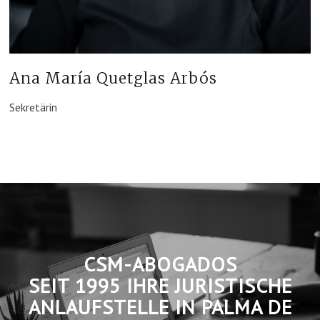
Ana María Quetglas Arbós
Sekretärin
CSM-ABOGADOS
SEIT 1995 IHRE JURISTISCHE
ANLAUFSTELLE IN PALMA DE